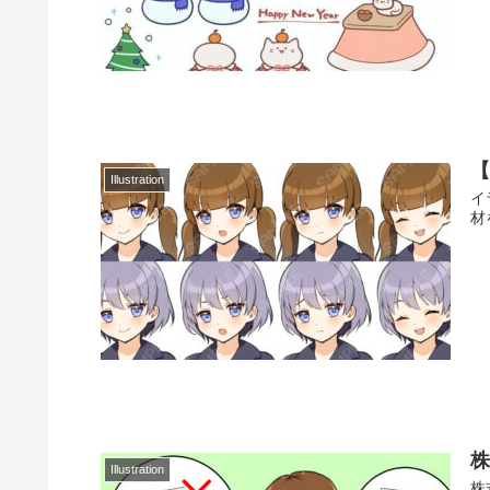
Illustration
イ
材
株
Illustration
株